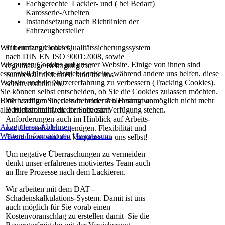
Fachgerechte Lackier- und ( bei Bedarf)
Karosserie-Arbeiten
Instandsetzung nach Richtlinien der
Fahrzeughersteller
Wir benutzen Cookies
Ein umfangreiches Qualitätssicherungssystem
nach DIN EN ISO 9001:2008, sowie
Wir nutzen Cookies auf unserer Website. Einige von ihnen sind
regelmäßige Befragung zur
essenziell für den Betrieb der Seite, während andere uns helfen, diese
Kundenzufriedenheit sind für uns
Website und die Nutzererfahrung zu verbessern (Tracking Cookies).
selbstverständlich.
Sie können selbst entscheiden, ob Sie die Cookies zulassen möchten.
Bitte beachten Sie, dass bei einer Ablehnung womöglich nicht mehr
Wir verfügen über einen modernen Bestand an
alle Funktionalitäten der Seite zur Verfügung stehen.
Betriebsmitteln, die den neuesten
Anforderungen auch im Hinblick auf Arbeits-
Akzeptieren
Ablehnen
und Umweltschutz genügen. Flexibilität und
Weitere Informationen
|
Impressum
Termintreue sind die Vorgaben an uns selbst!
Um negative Überraschungen zu vermeiden
denkt unser erfahrenes motiviertes Team auch
an Ihre Prozesse nach dem Lackieren.
Wir arbeiten mit dem DAT -
Schadenskalkulations-System. Damit ist uns
auch möglich für Sie vorab einen
Kostenvoranschlag zu erstellen damit Sie die