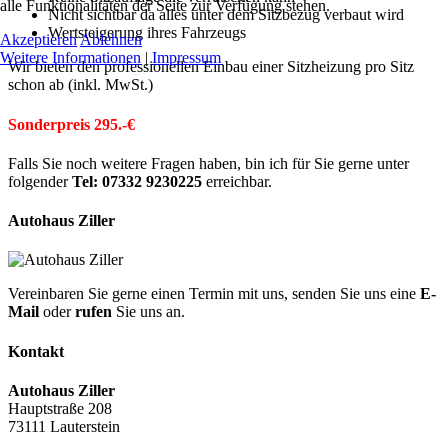
alle Funktionalitäten der Seite zur Verfügung stehen.
Nicht sichtbar da alles unter dem Sitzbezug verbaut wird
Wertsteigerung ihres Fahrzeugs
Akzeptieren
Ablehnen
Weitere Informationen
|
Impressum
Wir bieten den professionellen Einbau einer Sitzheizung pro Sitz
schon ab (inkl. MwSt.)
Sonderpreis 295.-€
Falls Sie noch weitere Fragen haben, bin ich für Sie gerne unter
folgender
Tel: 07332 9230225
erreichbar.
Autohaus Ziller
Vereinbaren Sie gerne einen Termin mit uns, senden Sie uns eine
E-
Mail
oder
rufen
Sie uns an.
Kontakt
Autohaus Ziller
Hauptstraße 208
73111 Lauterstein